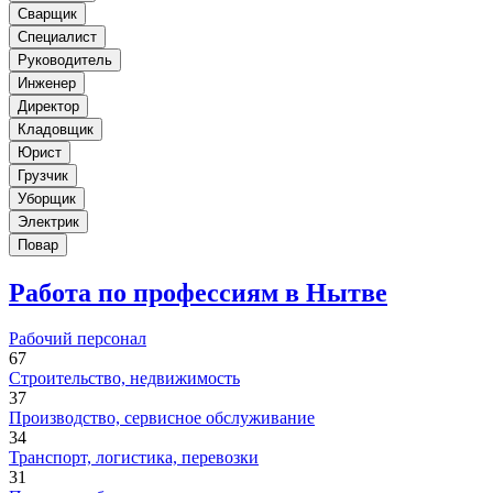
Сварщик
Специалист
Руководитель
Инженер
Директор
Кладовщик
Юрист
Грузчик
Уборщик
Электрик
Повар
Работа по профессиям в Нытве
Рабочий персонал
67
Строительство, недвижимость
37
Производство, сервисное обслуживание
34
Транспорт, логистика, перевозки
31